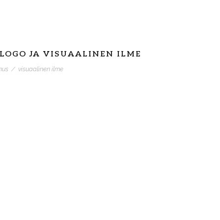
LOGO JA VISUAALINEN ILME
nus
/
visuaalinen ilme