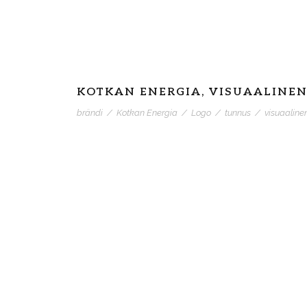
KOTKAN ENERGIA, VISUAALINEN
brändi
/
Kotkan Energia
/
Logo
/
tunnus
/
visuaaline