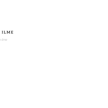
 ILME
n ilme