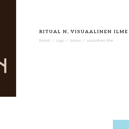
RITUAL N, VISUAALINEN ILME
brändi
/
Logo
/
tunnus
/
visuaalinen ilme