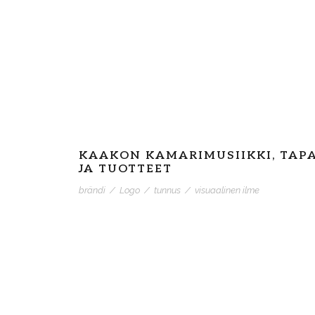
KAAKON KAMARIMUSIIKKI, TAP
JA TUOTTEET
brändi
/
Logo
/
tunnus
/
visuaalinen ilme