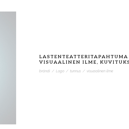
LASTENTEATTERITAPAHTUMA
VISUAALINEN ILME, KUVITUK
brändi
/
Logo
/
tunnus
/
visuaalinen ilme