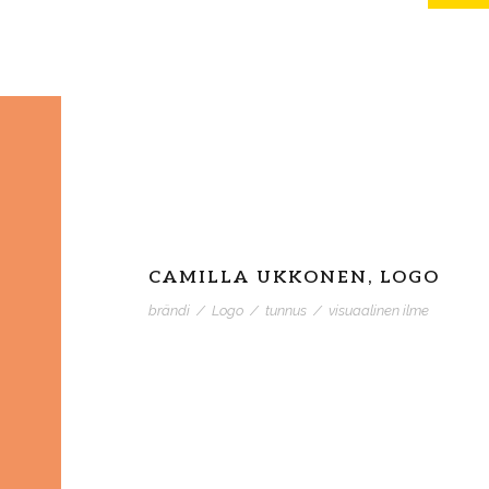
CAMILLA UKKONEN, LOGO
brändi
/
Logo
/
tunnus
/
visuaalinen ilme