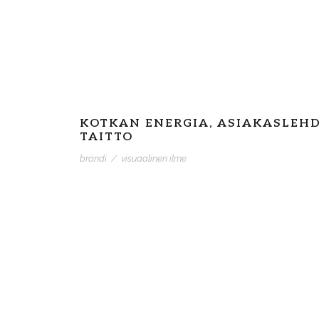
KOTKAN ENERGIA, ASIAKASLEHD
TAITTO
brändi
/
visuaalinen ilme