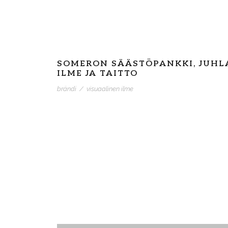
SOMERON SÄÄSTÖPANKKI, JUHL
ILME JA TAITTO
brändi
/
visuaalinen ilme