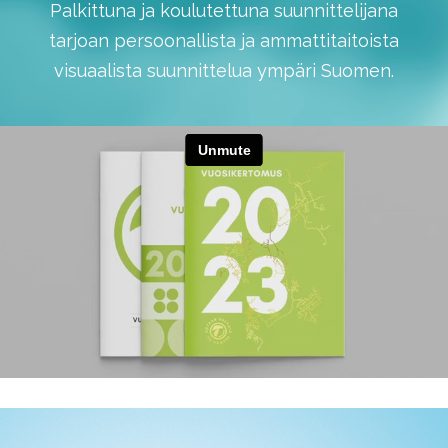
Palkittuna ja koulutettuna suunnittelijana
tarjoan persoonallista ja ammattitaitoista
visuaalista suunnittelua ympäri Suomen.