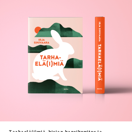
Tarhaelä(i)miä, kirjan kansikuvitus ja