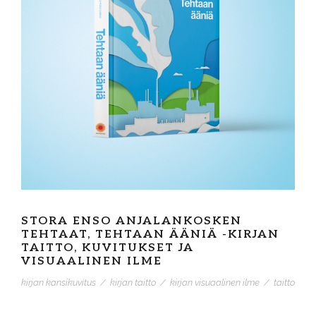
STORA ENSO ANJALANKOSKEN
TEHTAAT, TEHTAAN ÄÄNIÄ -KIRJAN
TAITTO, KUVITUKSET JA
VISUAALINEN ILME
kirjan kansikuvitus
/
kirjan taitto
/
kirjan visuaalinen ilme
/
taitto