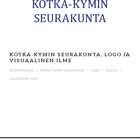
KOTKA-KYMIN SEURAKUNTA, LOGO JA
VISUAALINEN ILME
brändikuvitus
/
Kotka-Kymin seurakunta
/
Logo
/
tunnus
/
visuaalinen ilme