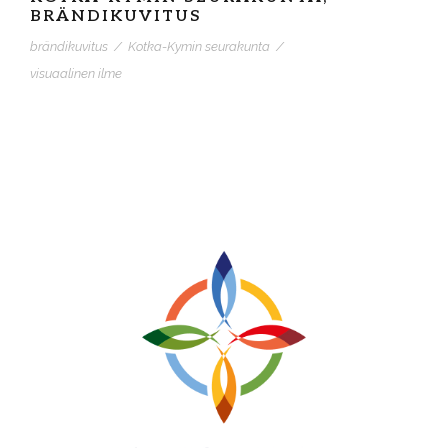
BRÄNDIKUVITUS
brändikuvitus
/
Kotka-Kymin seurakunta
/
visuaalinen ilme