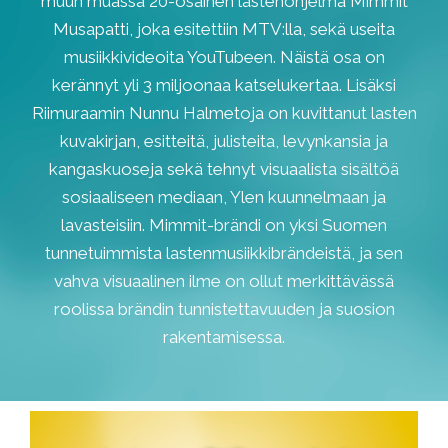
muun muassa 20-osainen lastenohjelma Mimmit
Musapatti, joka esitettiin MTV:lla, sekä useita
musiikkivideoita YouTubeen. Näistä osa on
kerännyt yli 3 miljoonaa katselukertaa. Lisäksi
Riimuraamin Nunnu Halmetoja on kuvittanut lasten
kuvakirjan, esitteitä, julisteita, levynkansia ja
kangaskuoseja sekä tehnyt visuaalista sisältöä
sosiaaliseen mediaan, Ylen kuunnelmaan ja
lavasteisiin. Mimmit-brändi on yksi Suomen
tunnetuimmista lastenmusiikkibrändeistä, ja sen
vahva visuaalinen ilme on ollut merkittävässä
roolissa brändin tunnistettavuuden ja suosion
rakentamisessa.