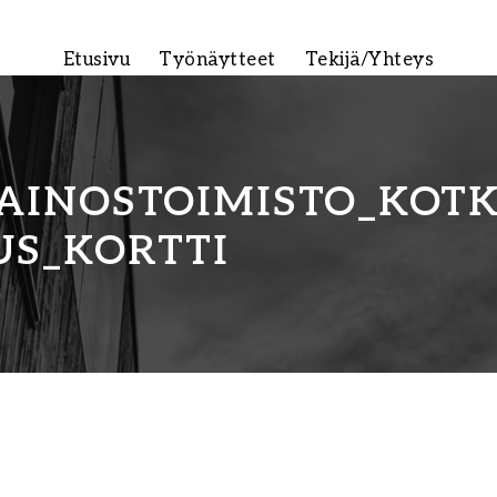
Etusivu
Työnäytteet
Tekijä/Yhteys
AINOSTOIMISTO_KOT
US_KORTTI