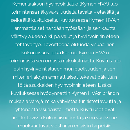
Kymenlaakson hyvinvointialue (Kymen HVA) tuo
toimintansa näkyväksi uudella tavalla – elävällä ja
selkeällä kuvituksella. Kuvituksessa Kymen HVA:n
ammattilaiset nähdään työssään, ja sen kautta
välittyy alueen arki, palvelut ja hyvinvoinnin eteen
tehtävä työ. Tavoitteena oli luoda visuaalinen
kokonaisuus, joka kertoo Kymen HVA:n
toiminnasta sen omasta näkökulmasta. Kuvitus tuo
esiin hyvinvointialueen monipuolisuuden ja sen,
miten eri alojen ammattilaiset tekevät päivittäin
töitä asukkaiden hyvinvoinnin eteen. Lisäksi
kuvituksessa hyödynnettiin Kymen HVA:n brändin
mukaisia värejä, mikä vahvistaa tunnistettavuutta ja
yhtenäistä visuaalista ilmettä. Kuvitukset ovat
irrotettavissa kokonaisuudesta ja sen vuoksi ne
muokkautuvat viestinnän erilaisiin tarpeisiin.