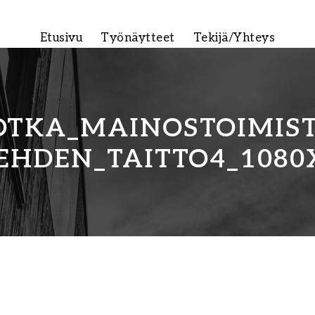
Etusivu
Työnäytteet
Tekijä/Yhteys
OTKA_MAINOSTOIMIS
EHDEN_TAITTO4_1080